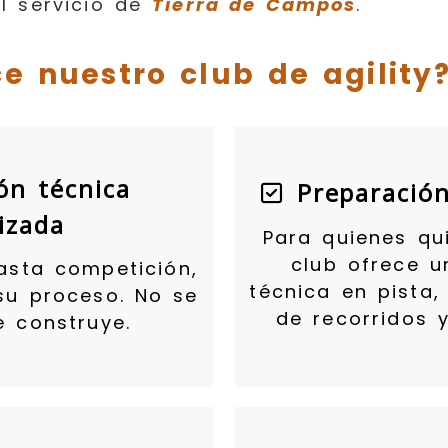
l servicio de
Tierra de Campos
.
e nuestro club de agility
n técnica
Preparación
izada
Para quienes qu
club ofrece u
asta competición,
técnica en pista,
su proceso. No se
de recorridos 
e construye.