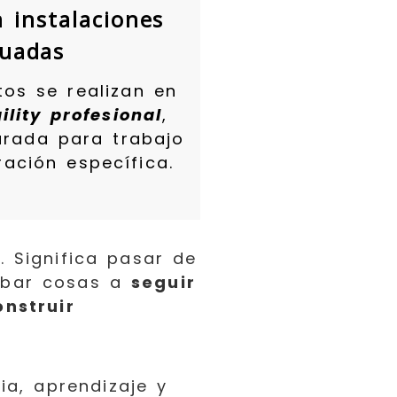
 instalaciones
uadas
tos se realizan en
ility profesional
,
arada para trabajo
ración específica.
a
. Significa pasar de
obar cosas a
seguir
onstruir
ia, aprendizaje y