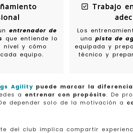
ñamiento
Trabajo en
sional
adec
 un
entrenador de
Los entrenamien
s
que entiende lo
una
pista de ag
 nivel y cómo
equipada y prep
cada equipo.
técnico y prepa
gs Agility
puede marcar la diferenci
uedes a
entrenar con propósito
. De pr
 De depender solo de la motivación a
c
e del club implica compartir experienc