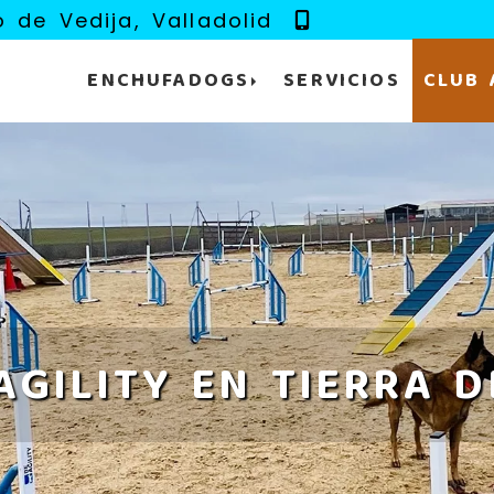
686 11 48 29
o de Vedija,
Valladolid
ENCHUFADOGS
SERVICIOS
CLUB 
AGILITY EN TIERRA 